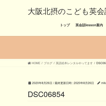
コ
ナ
大阪北摂のこども英会話と
ン
ビ
テ
ゲ
ン
ー
ツ
シ
トップ
英会話lesson案内
へ
ョ
ス
ン
キ
に
ッ
移
プ
動
HOME
ブログ
英語絵本レンタルやってます
DSC06
2020年8月26日
/ 最終更新日時 :
2020年8月26日
mik
DSC06854