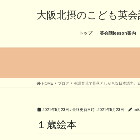
コ
ナ
大阪北摂のこども英会話と
ン
ビ
テ
ゲ
ン
ー
ツ
シ
トップ
英会話lesson案内
へ
ョ
ス
ン
キ
に
ッ
移
プ
動
HOME
ブログ
英語育児で見落としがちな日本語力、
2021年5月23日
/ 最終更新日時 :
2021年5月23日
mik
１歳絵本